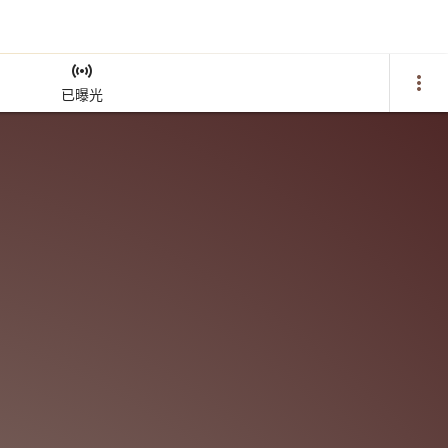
sensors
more_vert
已曝光