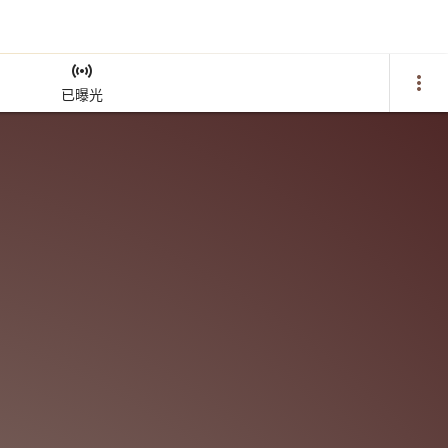
sensors
more_vert
已曝光