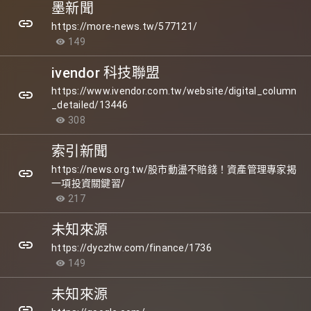
墨新聞
link
https://more-news.tw/577121/
149
visibility
ivendor 科技聯盟
https://www.ivendor.com.tw/website/digital_column
link
_detailed/13446
308
visibility
索引新聞
https://news.org.tw/股市動盪不賠錢！資產管理專家揭
link
一項投資關鍵習/
217
visibility
未知來源
link
https://dyczhw.com/finance/1736
149
visibility
未知來源
link