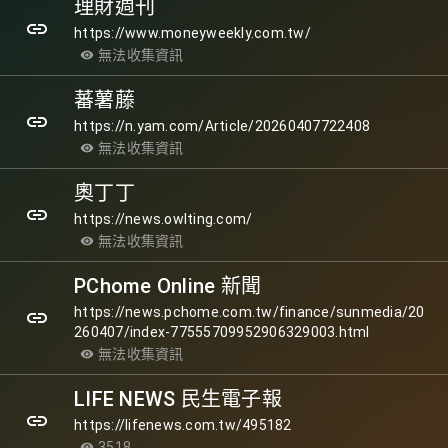
理財週刊
link
https://www.moneyweekly.com.tw/
無法收集資訊
visibility
蕃薯藤
link
https://n.yam.com/Article/20260407722408
無法收集資訊
visibility
奧丁丁
link
https://news.owlting.com/
無法收集資訊
visibility
PChome Online 新聞
https://news.pchome.com.tw/finance/sunmedia/20
link
260407/index-77555709952906329003.html
無法收集資訊
visibility
LIFE NEWS 民生電子報
link
https://lifenews.com.tw/495182
3518
visibility