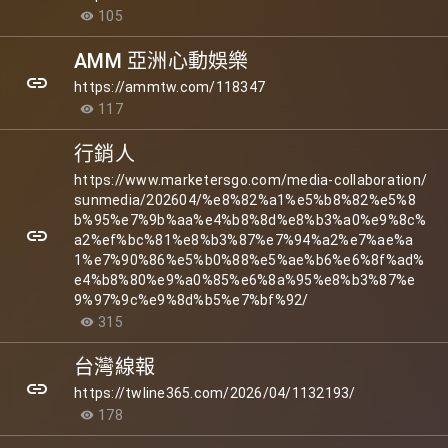
105
visibility
AMM 亞洲心動娛樂
link
https://ammtw.com/118347
117
visibility
行銷人
https://www.marketersgo.com/media-collaboration/
sunmedia/202604/%e8%82%a1%e5%b8%82%e5%8
b%95%e7%9b%aa%e4%b8%8d%e8%b3%a0%e9%8c%
link
a2%ef%bc%81%e8%b3%87%e7%94%a2%e7%ae%a
1%e7%90%86%e5%b0%88%e5%ae%b6%e6%8f%ad%
e4%b8%80%e9%a0%85%e6%8a%95%e8%b3%87%e
9%97%9c%e9%8d%b5%e7%bf%92/
315
visibility
台灣線報
link
https://twline365.com/2026/04/1132193/
178
visibility