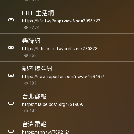
LIFE 生活網
link
https://life.tw/?app=view&no=2996722
4274
visibility
樂聯網
link
https://leho.com.tw/archives/280378
168
visibility
記者爆料網
link
https://new-reporter.com/news/169495/
181
visibility
台北郵報
link
https://taipeipost.org/351909/
143
visibility
台灣電報
link
https://enn.tw/709212/