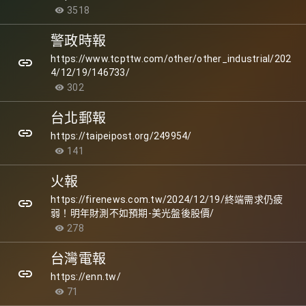
3518
visibility
警政時報
https://www.tcpttw.com/other/other_industrial/202
link
4/12/19/146733/
302
visibility
台北郵報
link
https://taipeipost.org/249954/
141
visibility
火報
https://firenews.com.tw/2024/12/19/終端需求仍疲
link
弱！明年財測不如預期-美光盤後股價/
278
visibility
台灣電報
link
https://enn.tw/
71
visibility