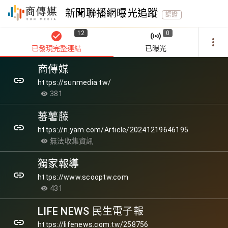
新聞聯播網曝光追蹤
認證
12
0
check_circle
sensors
more_vert
已發現完整連結
已曝光
商傳媒
link
https://sunmedia.tw/
381
visibility
蕃薯藤
link
https://n.yam.com/Article/20241219646195
無法收集資訊
visibility
獨家報導
link
https://www.scooptw.com
431
visibility
LIFE NEWS 民生電子報
link
https://lifenews.com.tw/258756